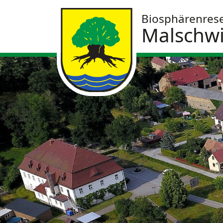
Biosphärenres
Malschwi