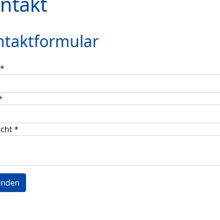
ntakt
ntaktformular
*
*
icht
*
enden