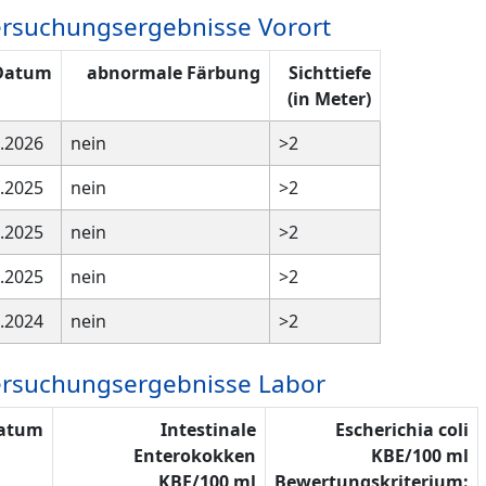
rsuchungsergebnisse Vorort
Datum
abnormale Färbung
Sichttiefe
(in Meter)
.2026
nein
>2
.2025
nein
>2
.2025
nein
>2
.2025
nein
>2
.2024
nein
>2
rsuchungsergebnisse Labor
atum
Intestinale
Escherichia coli
Enterokokken
KBE/100 ml
KBE/100 ml
Bewertungskriterium: