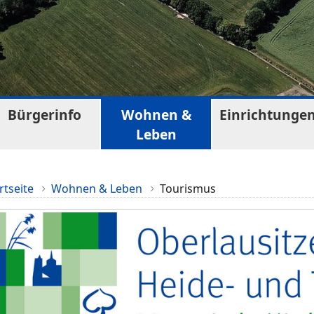
Bürgerinfo
Wohnen &
Einrichtunge
Leben
rtseite
Wohnen & Leben
Tourismus