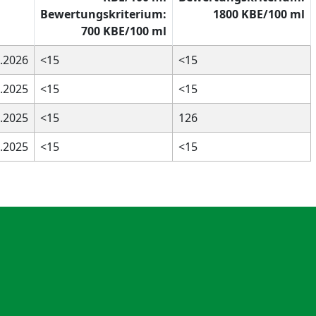
Bewertungskriterium:
1800 KBE/100 ml
700 KBE/100 ml
.2026
<15
<15
.2025
<15
<15
.2025
<15
126
.2025
<15
<15
Öffnungszeiten
Dienstag: 9-12 Uhr und 14-18 Uhr
Donnerstag: 9-12 Uhr und 14-16
Uhr