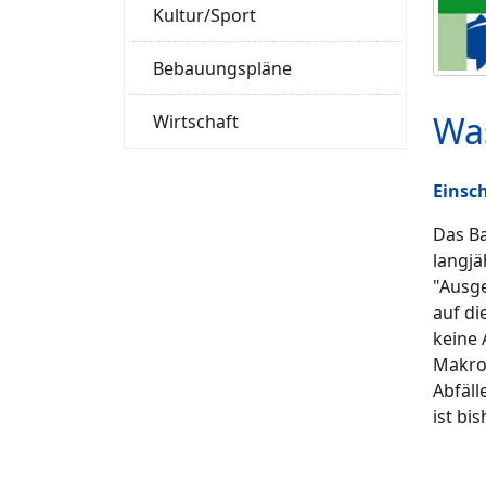
Kultur/Sport
Bebauungspläne
Was
Wirtschaft
Einsc
Das Ba
langjä
"Ausge
auf di
keine 
Makrop
Abfäll
ist bi