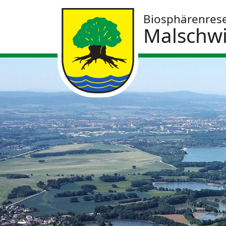
Biosphärenres
Malschwi