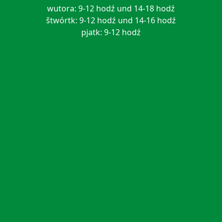
wutora: 9-12 hodź und 14-18 hodź
štwórtk: 9-12 hodź und 14-16 hodź
pjatk: 9-12 hodź
gmejna zarjad Malešecy
Nawjes 26, 02694 Malešecy
Telefon: (03 59 32) 37 70
Telefax: (03 59 32) 30 92 3
Email:
info@malschwitz.de