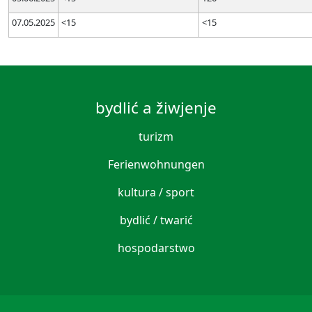
07.05.2025
<15
<15
bydlić a žiwjenje
turizm
Ferienwohnungen
kultura / sport
bydlić / twarić
hospodarstwo