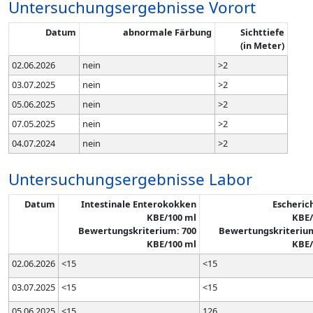
Untersuchungsergebnisse Vorort
Datum
abnormale Färbung
Sichttiefe
(in Meter)
02.06.2026
nein
>2
03.07.2025
nein
>2
05.06.2025
nein
>2
07.05.2025
nein
>2
04.07.2024
nein
>2
Untersuchungsergebnisse Labor
Datum
Intestinale Enterokokken
Escherich
KBE/100 ml
KBE/
Bewertungskriterium: 700
Bewertungskriterium
KBE/100 ml
KBE/
02.06.2026
<15
<15
03.07.2025
<15
<15
05.06.2025
<15
126