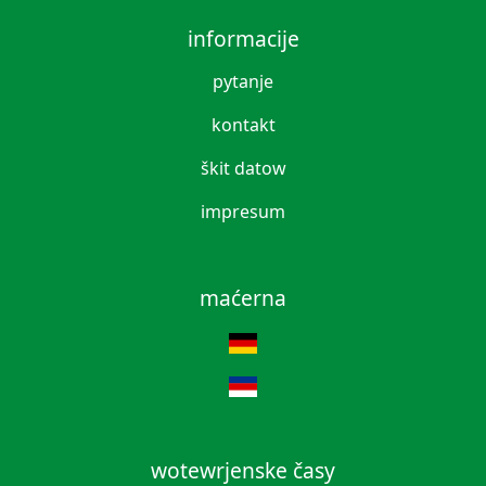
informacije
pytanje
kontakt
škit datow
impresum
maćerna
wotewrjenske časy