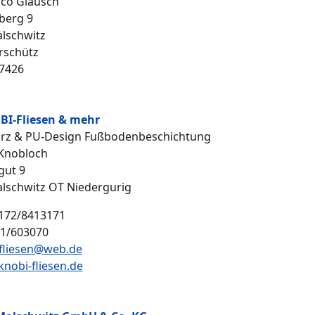
co Glausch
berg 9
lschwitz
rschütz
7426
BI-Fliesen & mehr
rz & PU-Design Fußbodenbeschichtung
Knobloch
gut 9
lschwitz OT Niedergurig
172/8413171
91/603070
fliesen@web.de
nobi-fliesen.de