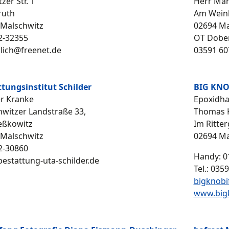
zer Str. 1
Herr Mar
ruth
Am Wein
 Malschwitz
02694 Ma
2-32355
OT Dobe
lich@freenet.de
03591 60
tungsinstitut Schilder
BIG KNO
r Kranke
Epoxidha
witzer Landstraße 33,
Thomas 
eßkowitz
Im Ritter
 Malschwitz
02694 Ma
2-30860
Handy: 0
estattung-uta-schilder.de
Tel.: 035
bigknobi
www.bigk