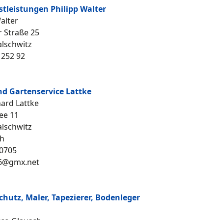
tleistungen Philipp Walter
alter
r Straße 25
lschwitz
 252 92
d Gartenservice Lattke
hard Lattke
ee 11
lschwitz
h
0705
96@gmx.net
hutz, Maler, Tapezierer, Bodenleger