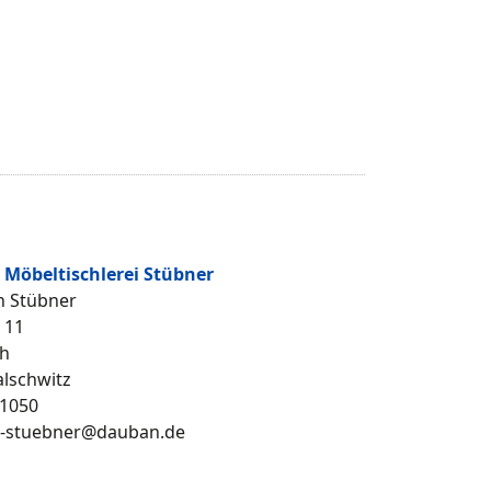
Möbeltischlerei Stübner
n Stübner
 11
h
lschwitz
1050
ei-stuebner@dauban.de