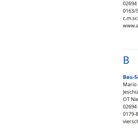
02694
0163/
c.m.s
www.a
B
Bau-S
Mario
Jeschüt
OT Ni
02694
0179-
viers