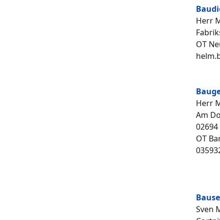
Baudi
Herr 
Fabrik
OT Ne
helm.
Bauge
Herr 
Am Dor
02694
OT Ba
03593
Bause
Sven M