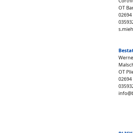
Cortnit
OT Ba
02694
03593
s.mieh
Bestat
Werne
Malsch
OT Pli
02694
03593
info@b