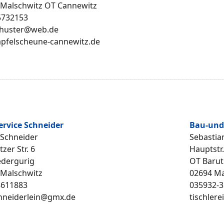
 Malschwitz OT Cannewitz
5732153
chuster@web.de
pfelscheune-cannewitz.de
ervice Schneider
Bau-und 
 Schneider
Sebastia
zer Str. 6
Hauptstr.
edergurig
OT Barut
 Malschwitz
02694 Ma
8611883
035932-3
chneiderlein@gmx.de
tischler