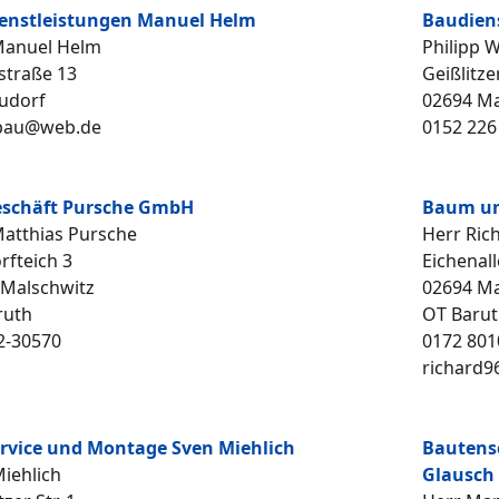
enstleistungen Manuel Helm
Baudiens
Manuel Helm
Philipp W
straße 13
Geißlitze
udorf
02694 Ma
bau@web.de
0152 226
schäft Pursche GmbH
Baum un
Matthias Pursche
Herr Ric
fteich 3
Eichenall
 Malschwitz
02694 Ma
ruth
OT Barut
2-30570
0172 801
richard
rvice und Montage Sven Miehlich
Bautensc
iehlich
Glausch