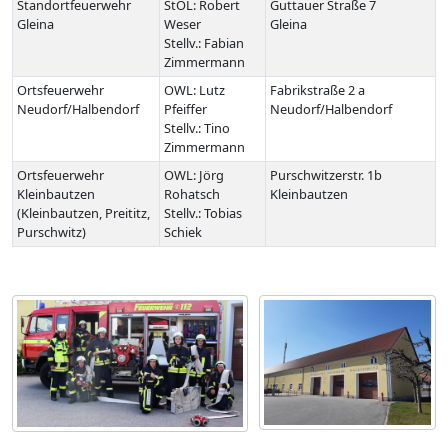
Standortfeuerwehr
StOL: Robert
Guttauer Straße 7
Gleina
Weser
Gleina
Stellv.: Fabian
Zimmermann
Ortsfeuerwehr
OWL: Lutz
Fabrikstraße 2 a
Neudorf/Halbendorf
Pfeiffer
Neudorf/Halbendorf
Stellv.: Tino
Zimmermann
Ortsfeuerwehr
OWL: Jörg
Purschwitzerstr. 1b
Kleinbautzen
Rohatsch
Kleinbautzen
(Kleinbautzen, Preititz,
Stellv.: Tobias
Purschwitz)
Schiek