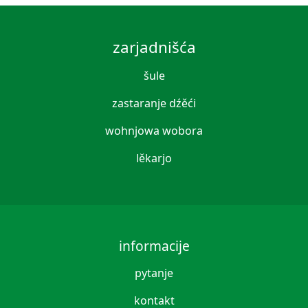
zarjadnišća
šule
zastaranje dźěći
wohnjowa wobora
lěkarjo
informacije
pytanje
kontakt