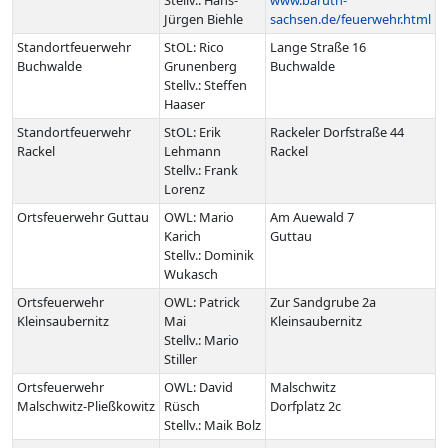
Jürgen Biehle
sachsen.de/feuerwehr.html
Standortfeuerwehr
StOL: Rico
Lange Straße 16
Buchwalde
Grunenberg
Buchwalde
Stellv.: Steffen
Haaser
Standortfeuerwehr
StOL: Erik
Rackeler Dorfstraße 44
Rackel
Lehmann
Rackel
Stellv.: Frank
Lorenz
Ortsfeuerwehr Guttau
OWL: Mario
Am Auewald 7
Karich
Guttau
Stellv.: Dominik
Wukasch
Ortsfeuerwehr
OWL: Patrick
Zur Sandgrube 2a
Kleinsaubernitz
Mai
Kleinsaubernitz
Stellv.: Mario
Stiller
Ortsfeuerwehr
OWL: David
Malschwitz
Malschwitz-Pließkowitz
Rüsch
Dorfplatz 2c
Stellv.: Maik Bolz