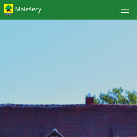
Malešecy