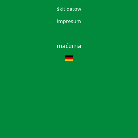
škit datow
impresum
maćerna
wotewrjenske časy
wutora: 9-12 hodź und 14-18 hodź
štwórtk: 9-12 hodź und 14-16 hodź
pjatk: 9-12 hodź