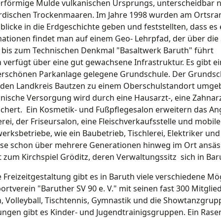
erförmige Mulde vulkanischen Ursprungs, unterscheidbar 
irdischen Trockenmaaren. Im Jahre 1998 wurden am Ortsr
nblicke in die Erdgeschichte geben und feststellten, dass es 
ationen findet man auf einem Geo- Lehrpfad, der über die
 bis zum Technischen Denkmal "Basaltwerk Baruth" führt
 verfügt über eine gut gewachsene Infrastruktur. Es gibt ei
rschönen Parkanlage gelegene Grundschule. Der Grundschu
 den Landkreis Bautzen zu einem Oberschulstandort umgeb
nische Versorgung wird durch eine Hausarzt-, eine Zahnarz
chert. Ein Kosmetik- und Fußpflegesalon erweitern das An
rei, der Friseursalon, eine Fleischverkaufsstelle und mobi
rksbetriebe, wie ein Baubetrieb, Tischlerei, Elektriker und
ise schon über mehrere Generationen hinweg im Ort ansässi
 zum Kirchspiel Gröditz, deren Verwaltungssitz sich in Bar
e Freizeitgestaltung gibt es in Baruth viele verschiedene Mö
ortverein "Baruther SV 90 e. V." mit seinen fast 300 Mitglied
, Volleyball, Tischtennis, Gymnastik und die Showtanzgrupp
ungen gibt es Kinder- und Jugendtrainigsgruppen. Ein Rasenp