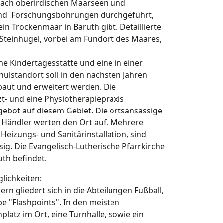
nach oberirdischen Maarseen und
and Forschungsbohrungen durchgeführt,
ein Trockenmaar in Baruth gibt. Detaillierte
 Steinhügel, vorbei am Fundort des Maares,
ne Kindertagesstätte und eine in einer
lstandort soll in den nächsten Jahren
aut und erweitert werden. Die
t- und eine Physiotherapiepraxis
gebot auf diesem Gebiet. Die ortsansässige
le Händler werten den Ort auf. Mehrere
 Heizungs- und Sanitärinstallation, sind
g. Die Evangelisch-Lutherische Pfarrkirche
uth befindet.
glichkeiten:
ern gliedert sich in die Abteilungen Fußball,
e "Flashpoints". In den meisten
latz im Ort, eine Turnhalle, sowie ein