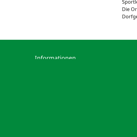
Sportl
Die Or
Dorfge
Informationen
Suche
Kontakt
Datenschutz
Impressum
Sprachen