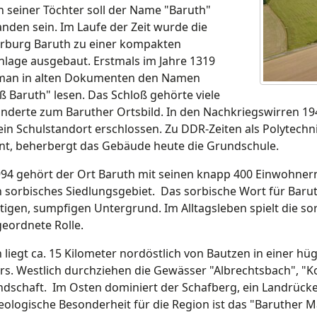
seiner Töchter soll der Name "Baruth"
nden sein. Im Laufe der Zeit wurde die
rburg Baruth zu einer kompakten
lage ausgebaut. Erstmals im Jahre 1319
man in alten Dokumenten den Namen
ß Baruth" lesen. Das Schloß gehörte viele
nderte zum Baruther Ortsbild. In den Nachkriegswirren 19
 ein Schulstandort erschlossen. Zu DDR-Zeiten als Polytec
nt, beherbergt das Gebäude heute die Grundschule.
994 gehört der Ort Baruth mit seinen knapp 400 Einwohnern 
 sorbisches Siedlungsgebiet. Das sorbische Wort für Barut
igen, sumpfigen Untergrund. Im Alltagsleben spielt die so
eordnete Rolle.
 liegt ca. 15 Kilometer nordöstlich von Bautzen in einer hü
s. Westlich durchziehen die Gewässer "Albrechtsbach", "Ko
ndschaft. Im Osten dominiert der Schafberg, ein Landrück
eologische Besonderheit für die Region ist das "Baruther Ma