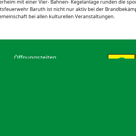
erheim mit einer Vier- Bahnen- Kegelanlage runden die spor
tsfeuerwehr Baruth ist nicht nur aktiv bei der Brandbekäm
meinschaft bei allen kulturellen Veranstaltungen.
Öffnungszeiten
Dienstag: 9-12 Uhr und 14-18 Uhr
Donnerstag: 9-12 Uhr und 14-16
Uhr
Freitag: 9-12 Uhr