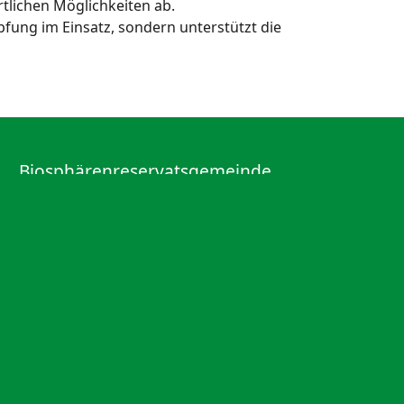
tlichen Möglichkeiten ab.
pfung im Einsatz, sondern unterstützt die
Biosphärenreservatsgemeinde
Malschwitz
Dorfplatz 26, 02694 Malschwitz
Telefon: (03 59 32) 37 70
Telefax: (03 59 32) 30 92 3
Email:
info@malschwitz.de