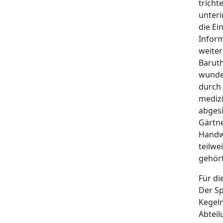
tricht
unter
die Ei
Inform
weiter
Baruth
wunde
durch
medizi
abgesi
Gärtne
Handwe
teilwe
gehört
Für di
Der Sp
Kegeln
Abteil