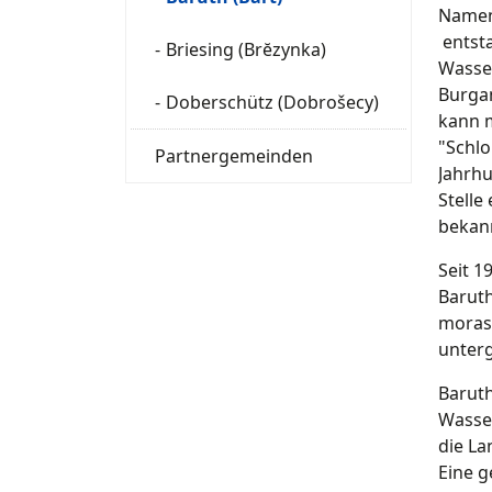
Namen 
entsta
Briesing (Brĕzynka)
Wasse
Burgan
Doberschütz (Dobrošecy)
kann 
"Schlo
Partnergemeinden
Jahrhu
Stelle
bekan
Seit 1
Baruth
morast
unterg
Baruth
Wasser
die La
Eine g