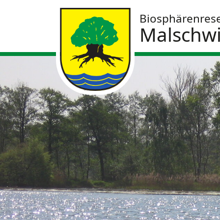
Biosphärenres
Malschwi