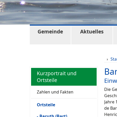
Gemeinde
Aktuelles
Sta
Bar
Kurzportrait und
Ortsteile
Einw
Die G
Zahlen und Fakten
Geschi
Jahre 
Ortsteile
de Ba
Henric
Baruth (Bart)